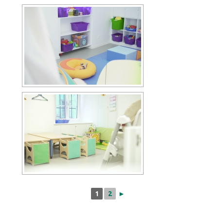
1
2
►