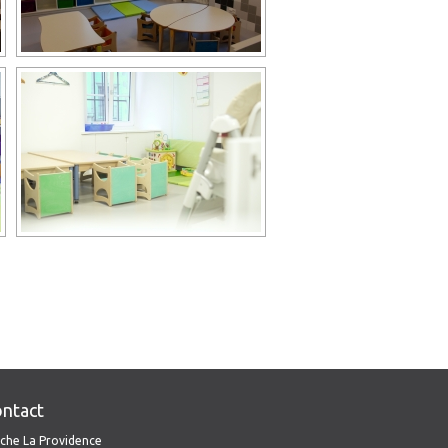
ntact
che La Providence