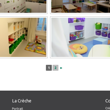
1
2
►
La Crèche
Co
Crè
Portrait